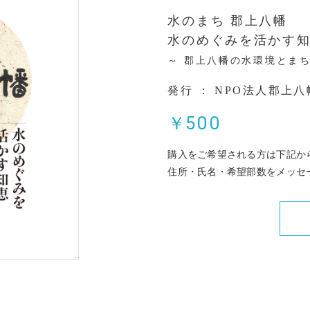
水のまち 郡上八幡
水のめぐみを活かす
～ 郡上八幡の水環境とま
発行 ： NPO法人郡上
￥
500
購入をご希望される方は下記か
住所・氏名・希望部数をメッセ