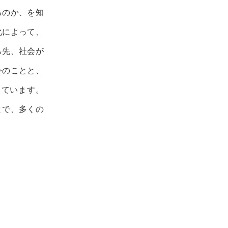
るのか、を知
化によって、
ら先、社会が
今のことと、
じています。
とで、多くの